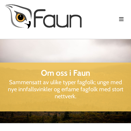
Om oss i Faun
Sammensatt av ulike typer fagfolk; unge med
nye innfallsvinkler og erfarne fagfolk med stort
nettverk.