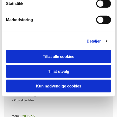
Statistikk
Markedsføring
Marte Bakka Haugen
Detaljer
BSc Utmarksforvaltning, HiI 2018
MSc Anvendt Økologi, HiI 2020
Tillat alle cookies
Tillat utvalg
Kompetanse innen:
- Viltforvaltning
- Miljørådgivning
Kun nødvendige cookies
- Laboratorieanalyse (vilt)
- Vannforvaltning
- Prosjektledelse
Mobil:
911 18 292