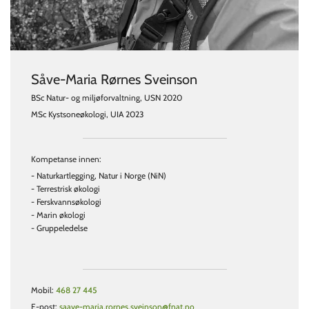
Såve-Maria Rørnes Sveinson
BSc Natur- og miljøforvaltning, USN 2020
MSc Kystsoneøkologi, UIA 2023
Kompetanse innen:
- Naturkartlegging, Natur i Norge (NiN)
- Terrestrisk økologi
- Ferskvannsøkologi
- Marin økologi
- Gruppeledelse
Mobil:
468 27 445
E-post:
saave-maria.rornes.sveinson@fnat.no