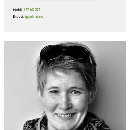
Mobil:
977 60 277
E-post:
tga@fnat.no