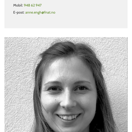
Mobil:
948 62 947
E-post:
anne.engh@fnat.no