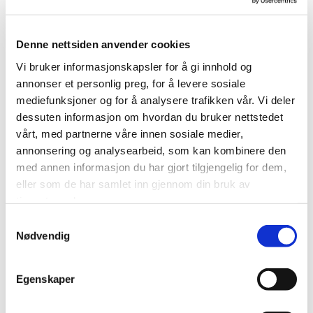
Mobil:
970 87 396
E-post:
msa@fnat.no
Denne nettsiden anvender cookies
Vi bruker informasjonskapsler for å gi innhold og
annonser et personlig preg, for å levere sosiale
mediefunksjoner og for å analysere trafikken vår. Vi deler
dessuten informasjon om hvordan du bruker nettstedet
vårt, med partnerne våre innen sosiale medier,
annonsering og analysearbeid, som kan kombinere den
med annen informasjon du har gjort tilgjengelig for dem,
eller som de har samlet inn gjennom din bruk av
tjenestene deres.
Samtykkevalg
Nødvendig
Egenskaper