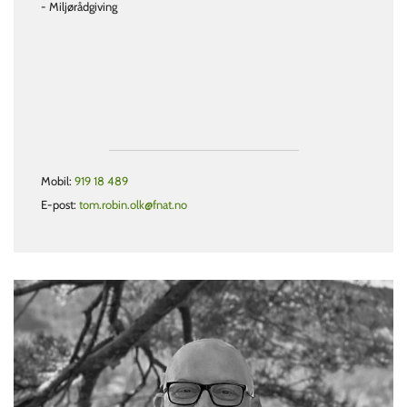
- Miljørådgiving
Mobil:
919 18 489
E-post:
tom.robin.olk@fnat.no