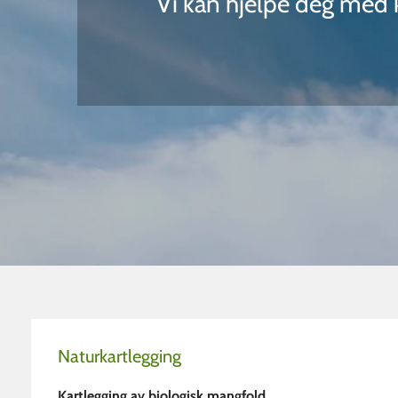
Vi kan hjelpe deg med k
Naturkartlegging
Kartlegging av biologisk mangfold