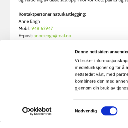
Kontaktpersoner naturkartlegging:
Anne Engh
Mobil:
948 62947
E-post:
anne.engh@fnat.no
Denne nettsiden anvende
Vi bruker informasjonskapsl
mediefunksjoner og for å a
nettstedet vårt, med part
kombinere den med annen in
gjennom din bruk av tjene
Samtykkevalg
Nødvendig
Faun Naturforvaltning AS
Se konta
Klokkarhamaren 6
E-post: