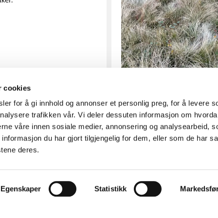
r cookies
er for å gi innhold og annonser et personlig preg, for å levere s
nalysere trafikken vår. Vi deler dessuten informasjon om hvorda
nerne våre innen sosiale medier, annonsering og analysearbeid, 
formasjon du har gjort tilgjengelig for dem, eller som de har sa
stene deres.
Egenskaper
Statistikk
Markedsfø
kt oss for kontaktinfo
Kom i kontakt med oss
Litt om vår historie