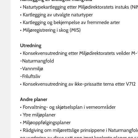
• Naturtypekartlegging etter Miljødirektoratets instuks (Ni
• Kartlegging av utvalgte naturtyper
• Kartlegging og bekjempelse av fremmede arter
• Miljøregistrering i skog (MIS)
Utredning
• Konsekvensutredning etter Miljødirektoratets veilder M-
-Naturmangfold
-Vannmiljø
-Friluftsliv
• Konsekvensutredning av ikke-prissatte tema etter V712
Andre planer
• Forvaltning- og skjøtselsplan i verneområder
• Ytre miljøplaner
• Miljøoppfølgingsplaner
• Rådgiving om miljørettslige prinsippene i Naturmangfol
og vurdering av disse satt opp imot konkrete planer og sa