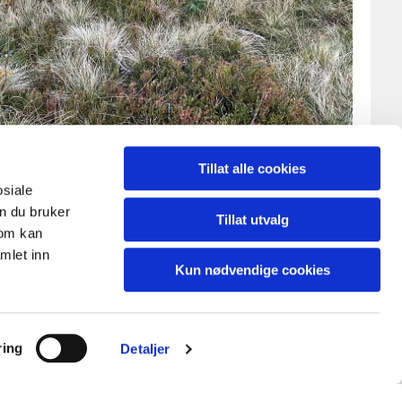
Tillat alle cookies
osiale
n du bruker
Tillat utvalg
som kan
mlet inn
Kun nødvendige cookies
ring
Detaljer