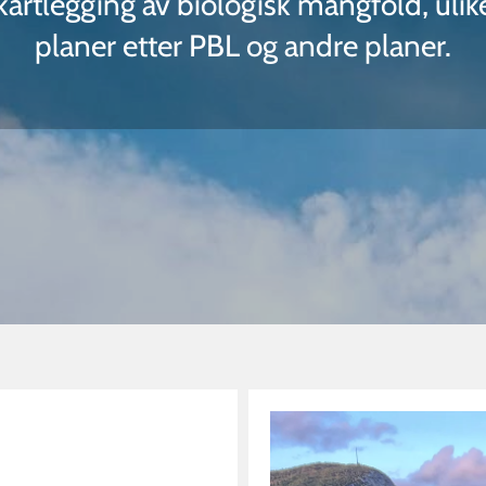
artlegging av biologisk mangfold, ulik
planer etter PBL og andre planer.