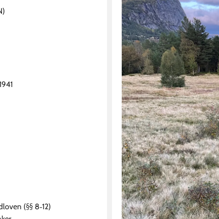
N)
1941
dloven (§§ 8‐12)
ker.